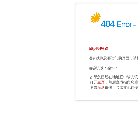
http404错误
没有找到您要访问的页面，请检
请尝试以下操作：
·如果您已经在地址栏中输入
·打开
主页
，然后查找指向您感
·单击
后退
链接，尝试其他链接