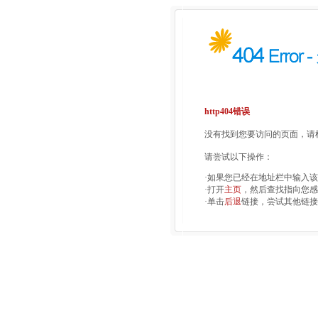
http404错误
没有找到您要访问的页面，请检
请尝试以下操作：
·如果您已经在地址栏中输入
·打开
主页
，然后查找指向您感
·单击
后退
链接，尝试其他链接