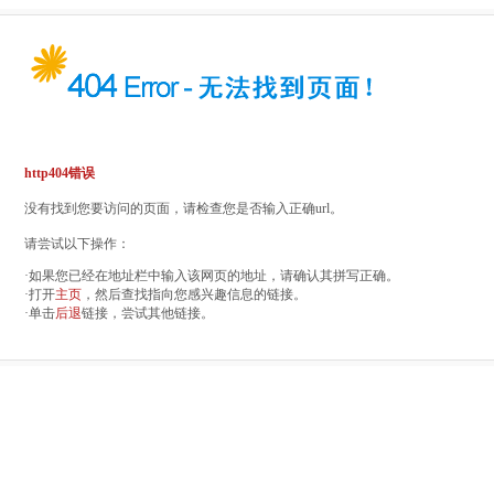
http404错误
没有找到您要访问的页面，请检查您是否输入正确url。
请尝试以下操作：
·如果您已经在地址栏中输入该网页的地址，请确认其拼写正确。
·打开
主页
，然后查找指向您感兴趣信息的链接。
·单击
后退
链接，尝试其他链接。