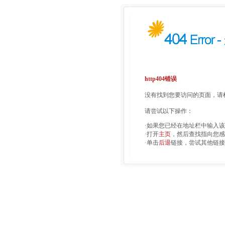
http404错误
没有找到您要访问的页面，请检
请尝试以下操作：
·如果您已经在地址栏中输入
·打开
主页
，然后查找指向您感
·单击
后退
链接，尝试其他链接