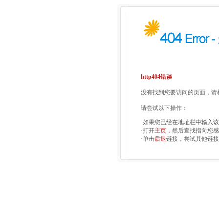
http404错误
没有找到您要访问的页面，请检
请尝试以下操作：
·如果您已经在地址栏中输入
·打开
主页
，然后查找指向您感
·单击
后退
链接，尝试其他链接