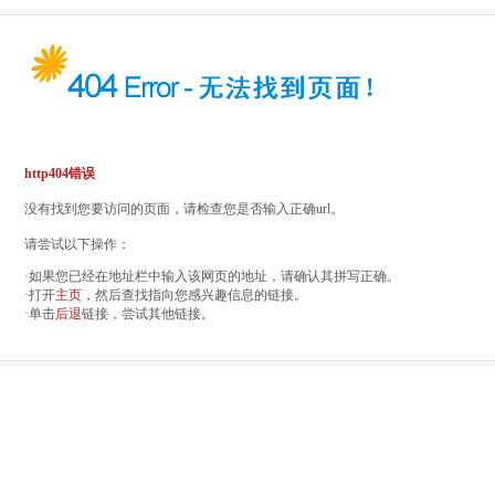
http404错误
没有找到您要访问的页面，请检查您是否输入正确url。
请尝试以下操作：
·如果您已经在地址栏中输入该网页的地址，请确认其拼写正确。
·打开
主页
，然后查找指向您感兴趣信息的链接。
·单击
后退
链接，尝试其他链接。