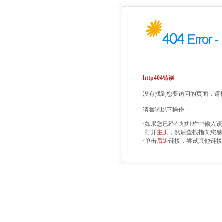
http404错误
没有找到您要访问的页面，请检
请尝试以下操作：
·如果您已经在地址栏中输入
·打开
主页
，然后查找指向您感
·单击
后退
链接，尝试其他链接