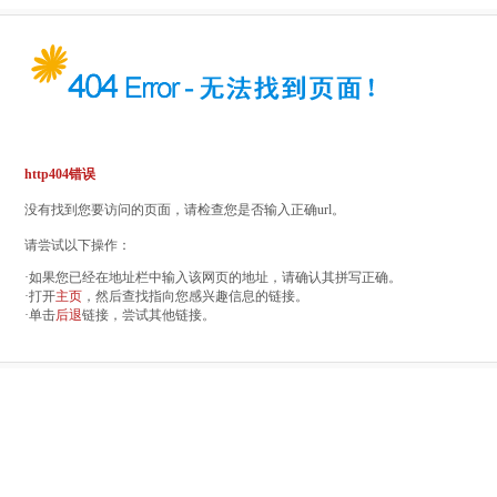
http404错误
没有找到您要访问的页面，请检查您是否输入正确url。
请尝试以下操作：
·如果您已经在地址栏中输入该网页的地址，请确认其拼写正确。
·打开
主页
，然后查找指向您感兴趣信息的链接。
·单击
后退
链接，尝试其他链接。