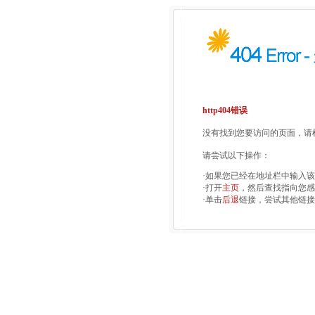
http404错误
没有找到您要访问的页面，请检
请尝试以下操作：
·如果您已经在地址栏中输入
·打开
主页
，然后查找指向您感
·单击
后退
链接，尝试其他链接