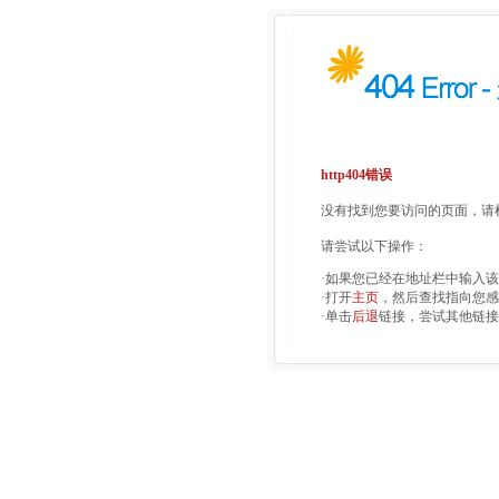
http404错误
没有找到您要访问的页面，请检
请尝试以下操作：
·如果您已经在地址栏中输入
·打开
主页
，然后查找指向您感
·单击
后退
链接，尝试其他链接