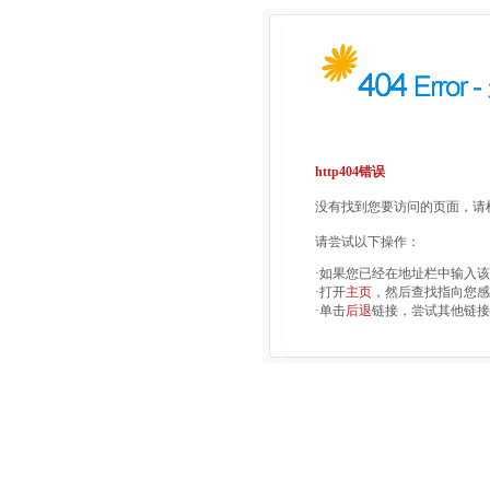
http404错误
没有找到您要访问的页面，请检
请尝试以下操作：
·如果您已经在地址栏中输入
·打开
主页
，然后查找指向您感
·单击
后退
链接，尝试其他链接