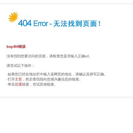
http404错误
没有找到您要访问的页面，请检查您是否输入正确url。
请尝试以下操作：
·如果您已经在地址栏中输入该网页的地址，请确认其拼写正确。
·打开
主页
，然后查找指向您感兴趣信息的链接。
·单击
后退
链接，尝试其他链接。