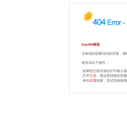
http404错误
没有找到您要访问的页面，请检
请尝试以下操作：
·如果您已经在地址栏中输入
·打开
主页
，然后查找指向您感
·单击
后退
链接，尝试其他链接