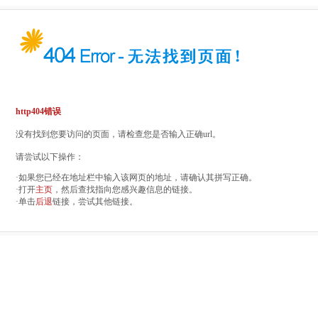
http404错误
没有找到您要访问的页面，请检查您是否输入正确url。
请尝试以下操作：
·如果您已经在地址栏中输入该网页的地址，请确认其拼写正确。
·打开
主页
，然后查找指向您感兴趣信息的链接。
·单击
后退
链接，尝试其他链接。