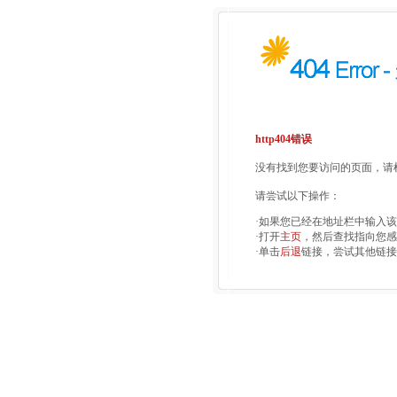
http404错误
没有找到您要访问的页面，请检
请尝试以下操作：
·如果您已经在地址栏中输入
·打开
主页
，然后查找指向您感
·单击
后退
链接，尝试其他链接