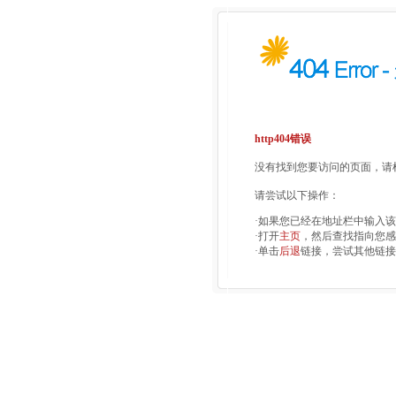
http404错误
没有找到您要访问的页面，请检
请尝试以下操作：
·如果您已经在地址栏中输入
·打开
主页
，然后查找指向您感
·单击
后退
链接，尝试其他链接