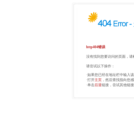
http404错误
没有找到您要访问的页面，请检
请尝试以下操作：
·如果您已经在地址栏中输入
·打开
主页
，然后查找指向您感
·单击
后退
链接，尝试其他链接