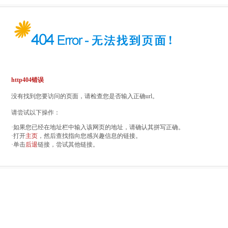
http404错误
没有找到您要访问的页面，请检查您是否输入正确url。
请尝试以下操作：
·如果您已经在地址栏中输入该网页的地址，请确认其拼写正确。
·打开
主页
，然后查找指向您感兴趣信息的链接。
·单击
后退
链接，尝试其他链接。