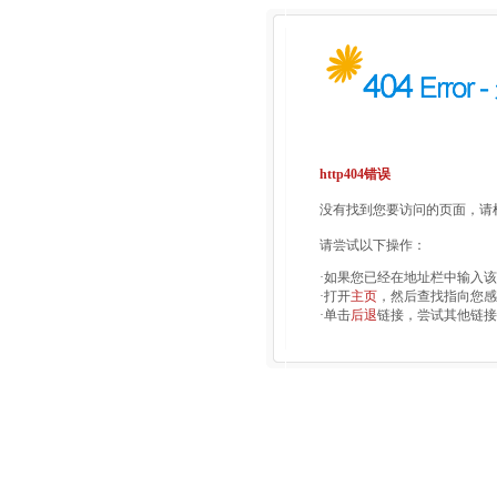
http404错误
没有找到您要访问的页面，请检
请尝试以下操作：
·如果您已经在地址栏中输入
·打开
主页
，然后查找指向您感
·单击
后退
链接，尝试其他链接