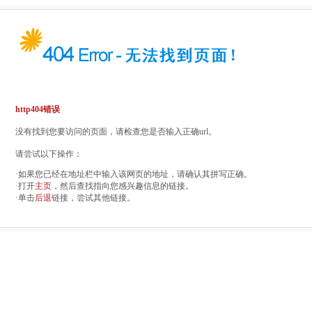
http404错误
没有找到您要访问的页面，请检查您是否输入正确url。
请尝试以下操作：
·如果您已经在地址栏中输入该网页的地址，请确认其拼写正确。
·打开
主页
，然后查找指向您感兴趣信息的链接。
·单击
后退
链接，尝试其他链接。