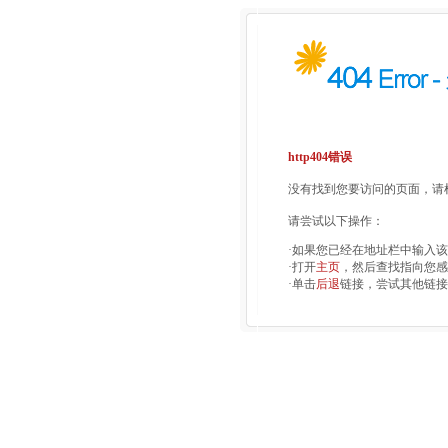
http404错误
没有找到您要访问的页面，请检
请尝试以下操作：
·如果您已经在地址栏中输入
·打开
主页
，然后查找指向您感
·单击
后退
链接，尝试其他链接