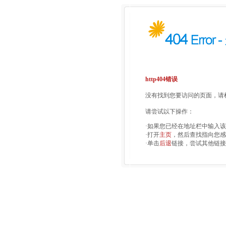
http404错误
没有找到您要访问的页面，请检
请尝试以下操作：
·如果您已经在地址栏中输入
·打开
主页
，然后查找指向您感
·单击
后退
链接，尝试其他链接