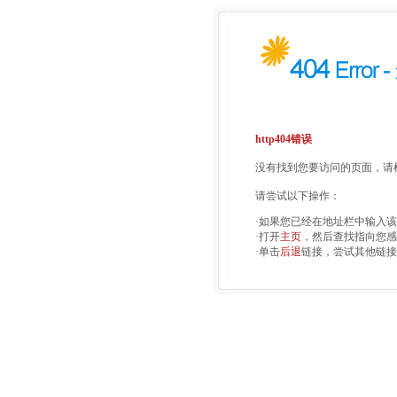
http404错误
没有找到您要访问的页面，请检
请尝试以下操作：
·如果您已经在地址栏中输入
·打开
主页
，然后查找指向您感
·单击
后退
链接，尝试其他链接