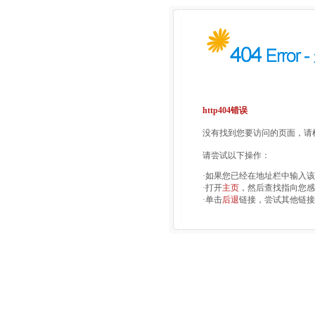
http404错误
没有找到您要访问的页面，请检
请尝试以下操作：
·如果您已经在地址栏中输入
·打开
主页
，然后查找指向您感
·单击
后退
链接，尝试其他链接