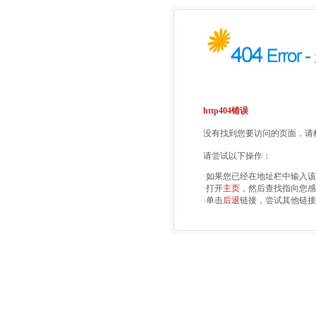
http404错误
没有找到您要访问的页面，请检
请尝试以下操作：
·如果您已经在地址栏中输入
·打开
主页
，然后查找指向您感
·单击
后退
链接，尝试其他链接