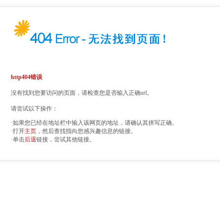
http404错误
没有找到您要访问的页面，请检查您是否输入正确url。
请尝试以下操作：
·如果您已经在地址栏中输入该网页的地址，请确认其拼写正确。
·打开
主页
，然后查找指向您感兴趣信息的链接。
·单击
后退
链接，尝试其他链接。