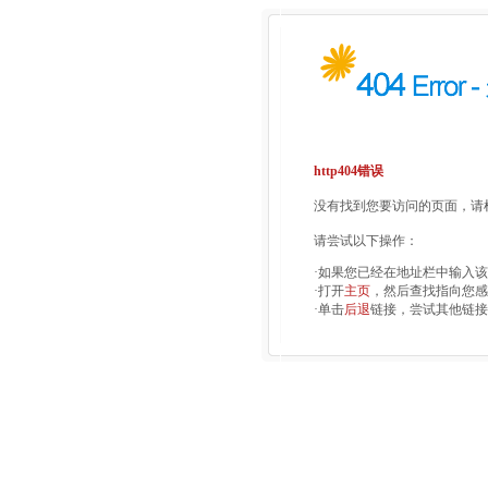
http404错误
没有找到您要访问的页面，请检
请尝试以下操作：
·如果您已经在地址栏中输入
·打开
主页
，然后查找指向您感
·单击
后退
链接，尝试其他链接