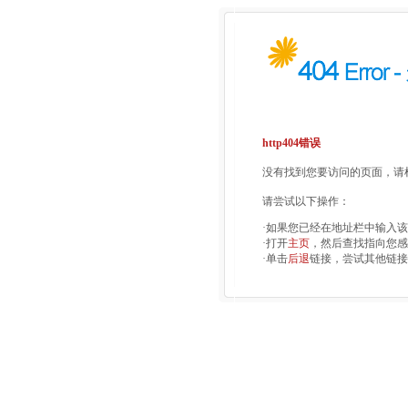
http404错误
没有找到您要访问的页面，请检
请尝试以下操作：
·如果您已经在地址栏中输入
·打开
主页
，然后查找指向您感
·单击
后退
链接，尝试其他链接