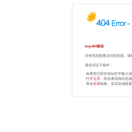
http404错误
没有找到您要访问的页面，请检
请尝试以下操作：
·如果您已经在地址栏中输入
·打开
主页
，然后查找指向您感
·单击
后退
链接，尝试其他链接