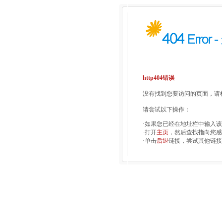
http404错误
没有找到您要访问的页面，请检
请尝试以下操作：
·如果您已经在地址栏中输入
·打开
主页
，然后查找指向您感
·单击
后退
链接，尝试其他链接