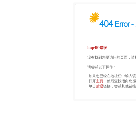
http404错误
没有找到您要访问的页面，请检
请尝试以下操作：
·如果您已经在地址栏中输入
·打开
主页
，然后查找指向您感
·单击
后退
链接，尝试其他链接