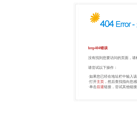
http404错误
没有找到您要访问的页面，请检
请尝试以下操作：
·如果您已经在地址栏中输入
·打开
主页
，然后查找指向您感
·单击
后退
链接，尝试其他链接