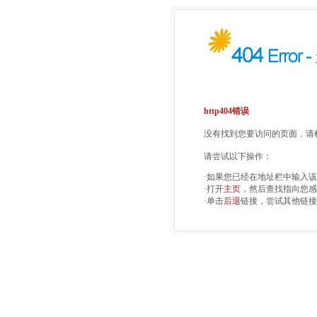
http404错误
没有找到您要访问的页面，请检
请尝试以下操作：
·如果您已经在地址栏中输入
·打开
主页
，然后查找指向您感
·单击
后退
链接，尝试其他链接