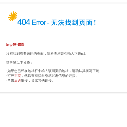
http404错误
没有找到您要访问的页面，请检查您是否输入正确url。
请尝试以下操作：
·如果您已经在地址栏中输入该网页的地址，请确认其拼写正确。
·打开
主页
，然后查找指向您感兴趣信息的链接。
·单击
后退
链接，尝试其他链接。