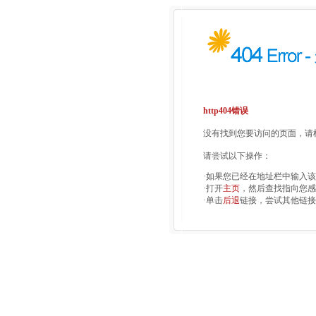
http404错误
没有找到您要访问的页面，请检
请尝试以下操作：
·如果您已经在地址栏中输入
·打开
主页
，然后查找指向您感
·单击
后退
链接，尝试其他链接