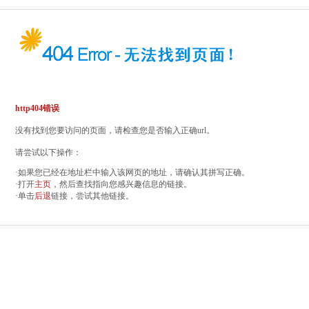
http404错误
没有找到您要访问的页面，请检查您是否输入正确url。
请尝试以下操作：
·如果您已经在地址栏中输入该网页的地址，请确认其拼写正确。
·打开
主页
，然后查找指向您感兴趣信息的链接。
·单击
后退
链接，尝试其他链接。