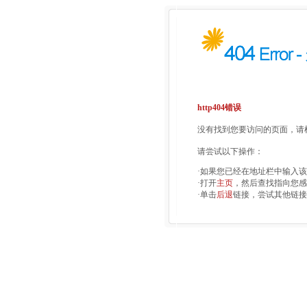
http404错误
没有找到您要访问的页面，请检
请尝试以下操作：
·如果您已经在地址栏中输入
·打开
主页
，然后查找指向您感
·单击
后退
链接，尝试其他链接