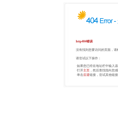
http404错误
没有找到您要访问的页面，请检
请尝试以下操作：
·如果您已经在地址栏中输入
·打开
主页
，然后查找指向您感
·单击
后退
链接，尝试其他链接