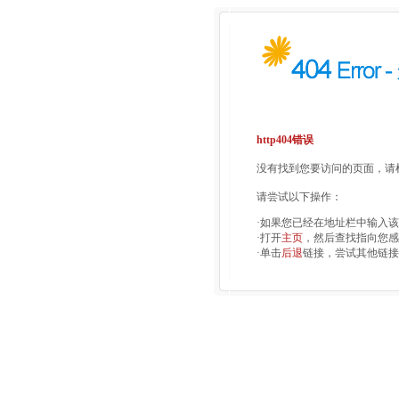
http404错误
没有找到您要访问的页面，请检
请尝试以下操作：
·如果您已经在地址栏中输入
·打开
主页
，然后查找指向您感
·单击
后退
链接，尝试其他链接