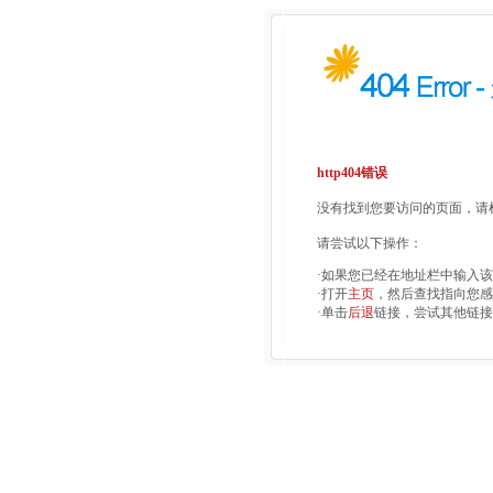
http404错误
没有找到您要访问的页面，请检
请尝试以下操作：
·如果您已经在地址栏中输入
·打开
主页
，然后查找指向您感
·单击
后退
链接，尝试其他链接