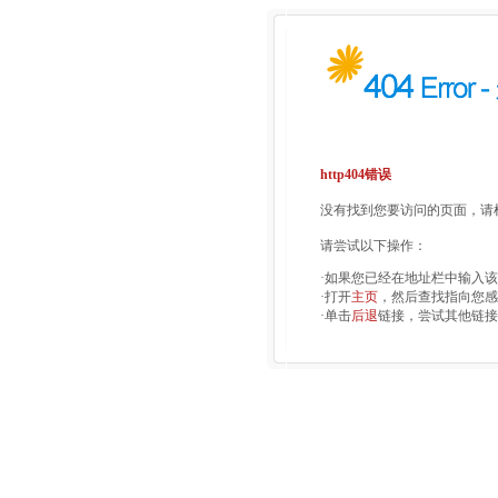
http404错误
没有找到您要访问的页面，请检
请尝试以下操作：
·如果您已经在地址栏中输入
·打开
主页
，然后查找指向您感
·单击
后退
链接，尝试其他链接