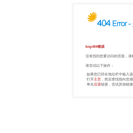
http404错误
没有找到您要访问的页面，请检
请尝试以下操作：
·如果您已经在地址栏中输入
·打开
主页
，然后查找指向您感
·单击
后退
链接，尝试其他链接