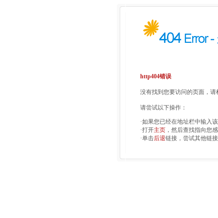
http404错误
没有找到您要访问的页面，请检
请尝试以下操作：
·如果您已经在地址栏中输入
·打开
主页
，然后查找指向您感
·单击
后退
链接，尝试其他链接