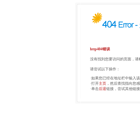
http404错误
没有找到您要访问的页面，请检
请尝试以下操作：
·如果您已经在地址栏中输入
·打开
主页
，然后查找指向您感
·单击
后退
链接，尝试其他链接