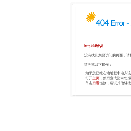
http404错误
没有找到您要访问的页面，请检
请尝试以下操作：
·如果您已经在地址栏中输入
·打开
主页
，然后查找指向您感
·单击
后退
链接，尝试其他链接