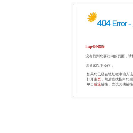
http404错误
没有找到您要访问的页面，请检
请尝试以下操作：
·如果您已经在地址栏中输入
·打开
主页
，然后查找指向您感
·单击
后退
链接，尝试其他链接