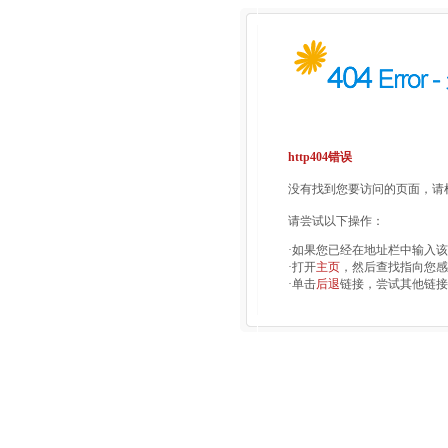
http404错误
没有找到您要访问的页面，请检
请尝试以下操作：
·如果您已经在地址栏中输入
·打开
主页
，然后查找指向您感
·单击
后退
链接，尝试其他链接