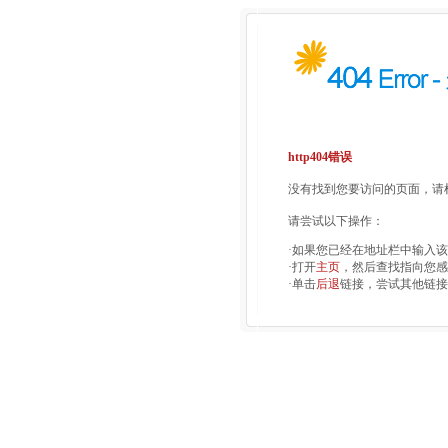
http404错误
没有找到您要访问的页面，请检
请尝试以下操作：
·如果您已经在地址栏中输入
·打开
主页
，然后查找指向您感
·单击
后退
链接，尝试其他链接