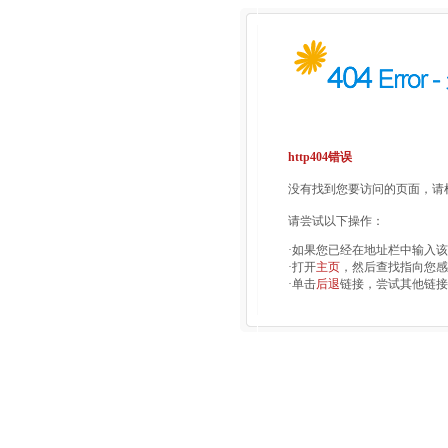
http404错误
没有找到您要访问的页面，请检
请尝试以下操作：
·如果您已经在地址栏中输入
·打开
主页
，然后查找指向您感
·单击
后退
链接，尝试其他链接