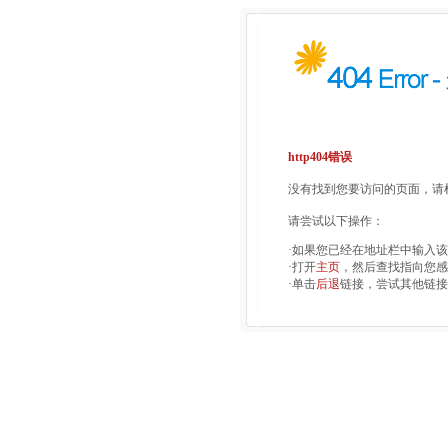
http404错误
没有找到您要访问的页面，请检
请尝试以下操作：
·如果您已经在地址栏中输入
·打开
主页
，然后查找指向您感
·单击
后退
链接，尝试其他链接